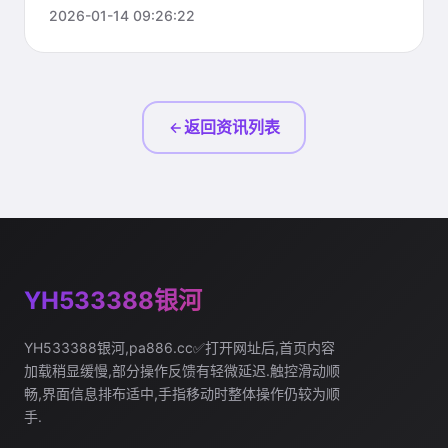
2026-01-14 09:26:22
返回资讯列表
YH533388银河
YH533388银河,pa886.cc✅打开网址后,首页内容
加载稍显缓慢,部分操作反馈有轻微延迟.触控滑动顺
畅,界面信息排布适中,手指移动时整体操作仍较为顺
手.