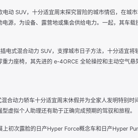
cept 是一款电动 SUV，十分适宜周末探究冒险的城市情侣，
动电源，为设备、露营地或集会供给电力。一起，其车载
ept 是一款插电式混合动力 SUV，支撑城市日子方法，十分
重力座椅，其先进的 e-4ORCE 全轮操控和主动空气
cept 插电式混合动力轿车十分适宜周末休假并为全家人发明特
强型虚拟个人助理还有助于正确完成预期的驾驭和旅程。
初次露脸的日产Hyper Force概念车
和日
产Hyper P