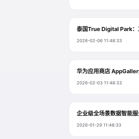
泰国True Digital 
2026-02-06 11:48:33
华为应用商店 AppGall
2026-02-03 11:48:33
企业级全场景数据智能服务
2026-01-29 11:48:33