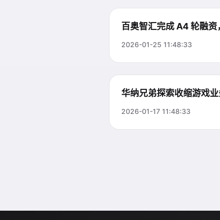
百奥智汇完成 A4 轮融
2026-01-25 11:48:33
华纳兄弟探索收缩游戏业
2026-01-17 11:48:33