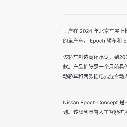
日产在 2024 年北京车
的量产车。 Epoch 轿车和 
该轿车制造商还承认，到20
款。产品扩张是一个月前具体拟
动轿车和两款插电式混合动
Nissan Epoch Co
划。该概念具有人工智能扩